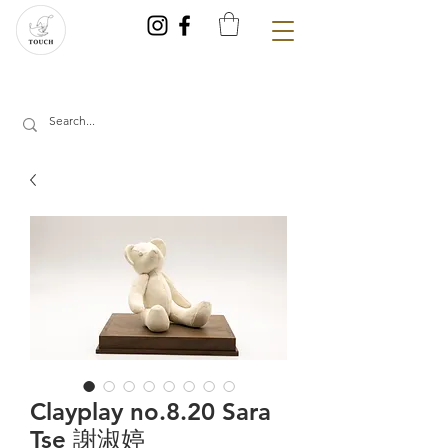
Clayplay no.8.20 Sara
Tse 謝淑婷