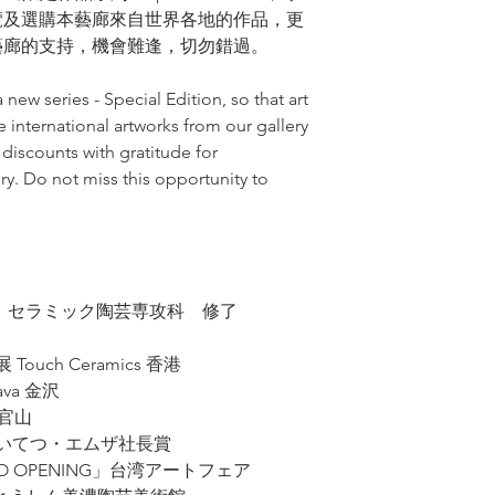
wrapped and packed 
覽及選購本藝廊來自世界各地的作品，更
藝廊的支持，機會難逢，切勿錯過。
ew series - Special Edition, so that art
 international artworks from our gallery
 discounts with gratitude for
ry. Do not miss this opportunity to
校 セラミック陶芸専攻科 修了
ouch Ceramics 香港
eava 金沢
代官山
 めいてつ・エムザ社長賞
UDIO OPENING」台湾アートフェア