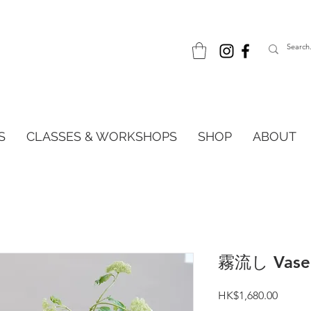
S
CLASSES & WORKSHOPS
SHOP
ABOUT
霧流し Vase
Price
HK$1,680.00