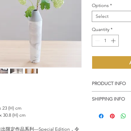
Options
*
Select
Quantity
*
PRODUCT INFO
手工陶藝作品，每個
SHIPPING INFO
個都是陶藝家的心血
Handmade ceramic art
 23 (H) cm
香港客人可選擇到店
difference on its text
 30.8 (H) cm
品包好，並以順豐送
by artist's great effor
For local purchase, 
up the work at Touch
推出限定作品系列—Special Edition，令