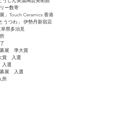
20」とうしん美濃陶芸美術館
ラリー数寄
Touch Ceramics 香港
トとうつわ」 伊勢丹新宿店
 岐阜県多治見
入所
修了
公募展 準大賞
ア大賞 入選
 入選
公募展 入選
入所