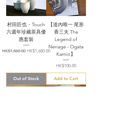
村田匠也・Touch
【道內唯一 尾形
六週年珍藏茶具優
香三夫 The
惠套裝
Legend of
Neriage - Ogata
Regular Price
Sale Price
HK$1,860.00
HK$1,680.00
Kamio】
Price
HK$100.00
Out of Stock
Add to Cart
【金繼工具套裝】
《金繼藝術 一場
溫柔的試探》
Price
HK$1,380.00