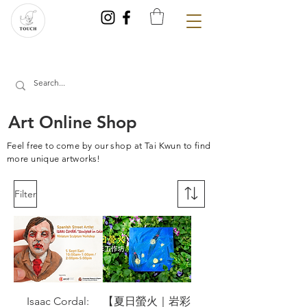
Art Online Shop
Feel free to come by our shop at Tai Kwun to
find
more
unique artworks!
Filter
Isaac Cordal:
【夏日螢火｜岩彩