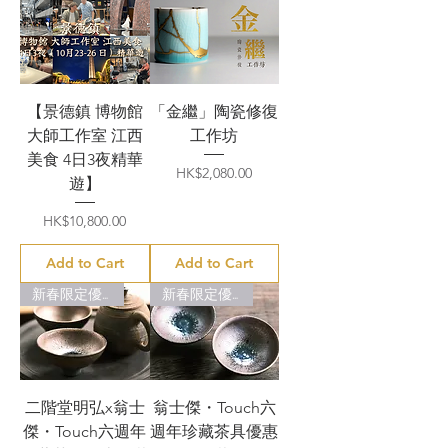
【景德鎮 博物館
「金繼」陶瓷修復
大師工作室 江西
工作坊
美食 4日3夜精華
Price
HK$2,080.00
遊】
Price
HK$10,800.00
Add to Cart
Add to Cart
新春限定優惠
新春限定優惠
二階堂明弘x翁士
翁士傑・Touch六
傑・Touch六週年
週年珍藏茶具優惠