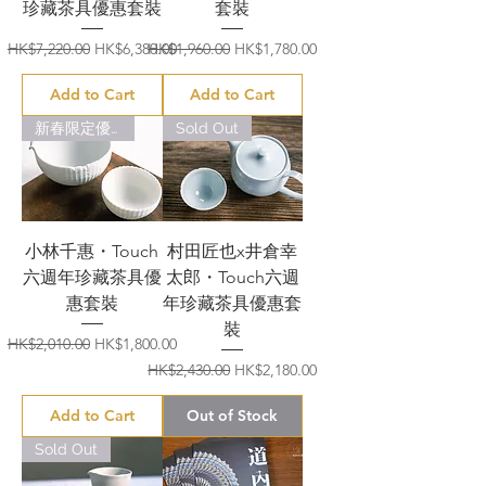
珍藏茶具優惠套裝
套裝
Regular Price
Sale Price
Regular Price
Sale Price
HK$7,220.00
HK$6,380.00
HK$1,960.00
HK$1,780.00
Add to Cart
Add to Cart
新春限定優惠
Sold Out
小林千惠・Touch
村田匠也x井倉幸
六週年珍藏茶具優
太郎・Touch六週
惠套裝
年珍藏茶具優惠套
裝
Regular Price
Sale Price
HK$2,010.00
HK$1,800.00
Regular Price
Sale Price
HK$2,430.00
HK$2,180.00
Add to Cart
Out of Stock
Sold Out