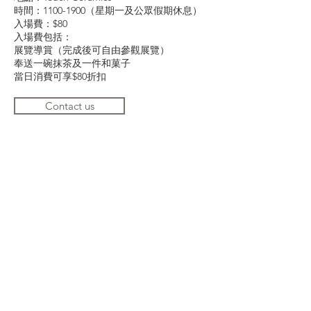
時間：1100-1900（星期一及公眾假期休息）
入場費：$80
入場費包括：
展覽導賞（完成後可自由參觀展覽）
奉送一碗抹茶及一件和菓子
當日消費可享$80折扣
Contact us
TOUCH Ceramics
Address：
Shop 203, 2/F, Block 3 Barrack
Block, 10 Hollywood Rd, Central, HK
Tel:
2562 9000
Opening hours: 1
1am-7pm,
Tuesday to
Sunday, closes on Monday and public
holidays
©TOUCH CERAMICS 2025