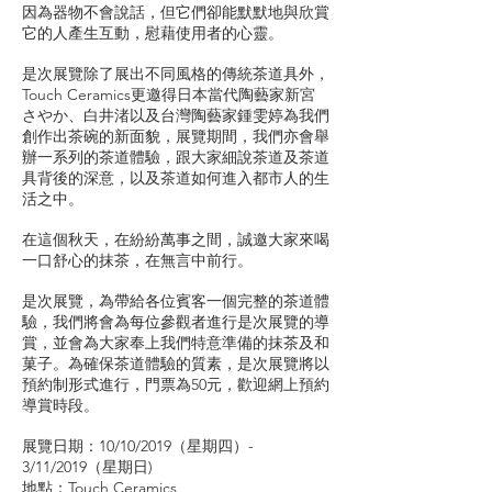
因為器物不會說話，但它們卻能默默地與欣賞
它的人產生互動，慰藉使用者的心靈。
是次展覽除了展出不同風格的傳統茶道具外，
Touch Ceramics更邀得日本當代陶藝家新宮
さやか、白井渚以及台灣陶藝家鍾雯婷為我們
創作出茶碗的新面貌，展覽期間，我們亦會舉
辦一系列的茶道體驗，跟大家細說茶道及茶道
具背後的深意，以及茶道如何進入都市人的生
活之中。
在這個秋天，在紛紛萬事之間，誠邀大家來喝
一口舒心的抹茶，在無言中前行。
是次展覽，為帶給各位賓客一個完整的茶道體
驗，我們將會為每位參觀者進行是次展覽的導
賞，並會為大家奉上我們特意準備的抹茶及和
菓子。為確保茶道體驗的質素，是次展覽將以
預約制形式進行，門票為50元，歡迎網上預約
導賞時段。
展覽日期：10/10/2019（星期四）-
3/11/2019（星期日)
地點：Touch Ceramics