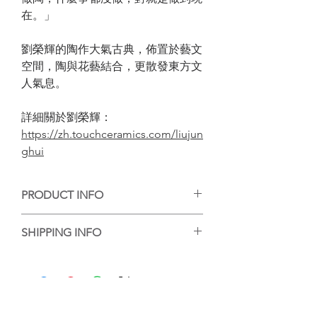
在。」
劉榮輝的陶作大氣古典，佈置於藝文
空間，陶與花藝結合，更散發東方文
人氣息。
詳細關於劉榮輝：
https://zh.touchceramics.com/liujun
ghui
PRODUCT INFO
手工陶藝作品，每個作品的紋理或大小有
SHIPPING INFO
些微差異，但每個都是陶藝家的心血，等
待你的收藏。
香港客人可選擇到店自取或送貨，送貨的
話，我們會將作品包好，並以順豐送貨服
務送到指定地點。
For local purchase, customer can either