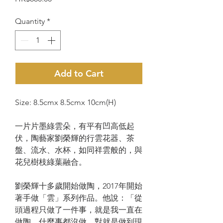
Quantity
*
Add to Cart
Size: 8.5cmx 8.5cmx 10cm(H)
一片片墨綠雲朵，有平有凹高低起
伏，陶藝家劉榮輝的行雲花器、茶
盤、流水、水杯，如同祥雲般的，與
花兒樹枝綠葉融合。
劉榮輝十多歲開始做陶，2017年開始
著手做「雲」系列作品。他說：「從
頭過程只做了一件事，就是我一直在
做陶，什麼事都沒做，對就是做到現