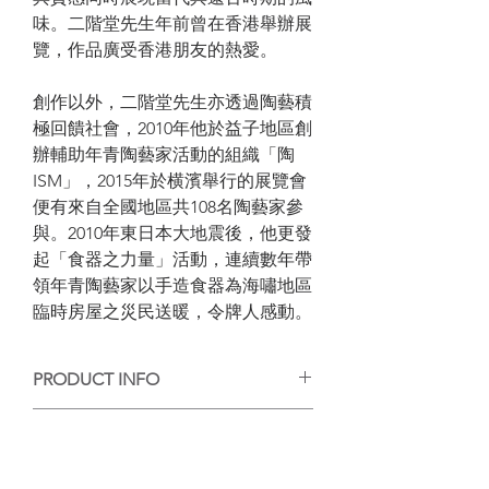
味。二階堂先生年前曾在香港舉辦展
覽，作品廣受香港朋友的熱愛。
創作以外，二階堂先生亦透過陶藝積
極回饋社會，2010年他於益子地區創
辦輔助年青陶藝家活動的組織「陶
ISM」，2015年於横濱舉行的展覽會
便有來自全國地區共108名陶藝家參
與。2010年東日本大地震後，他更發
起「食器之力量」活動，連續數年帶
領年青陶藝家以手造食器為海嘯地區
臨時房屋之災民送暖，令牌人感動。
PRODUCT INFO
手工陶藝作品，每個作品的紋理或大小有
SHIPPING INFO
些微差異，但每個都是陶藝家的心血，等
待你的收藏。
香港客人可選擇到店自取或送貨，送貨的