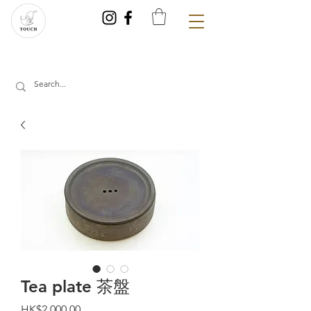
Tea plate 茶盤
Price
HK$2,000.00