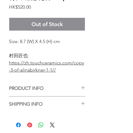
Price
HK$520.00
Out of Stock
Size: 8.7 (W) X 4.5 (H) cm
村田匠也:
https://zh.touchceramics.com/copy
-3-of-alinabirkner-1-1//
PRODUCT INFO
手工陶藝作品，每個作品的紋理或大小有
SHIPPING INFO
些微差異，但每個都是陶藝家的心血，等
待你的收藏。
香港客人可選擇到店自取或送貨，送貨的
Handmade ceramic artwork, each
話，我們會將作品包好，並以順豐送貨服
artwork has slight difference on its
務送到指定地點。
texture and size, and it is the creation by