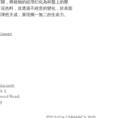
有關，將植物的紋理幻化為杯盤上的壓
青花色料，並透過不經意的變化，於表面
都渾然天成，展現獨一無二的生命力。
liiawen
ics.com
k 3,
od Road,
g
©TOUCH CERAMICS 2025