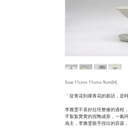
Size:11cmx 11cmx 9cm(H)
「從青花到祼青花的新語，是時間
李雅雯不喜好拉坯整修的過程
手紮紮實實的捏陶成形，一氣
為主，李雅雯親手捏出的容器