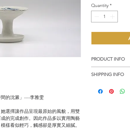
Quantity
*
PRODUCT INFO
手工陶藝作品，每個
SHIPPING INFO
個都是陶藝家的心血
香港客人可選擇到店
品包好，並以順豐送
的沈澱」----李雅雯
For local purchase, 
up the work at Touch
wrapped and packed 
，她選擇讓作品呈現最原始的風貌，用雙
呵成的完成創作。因此作品多以實用陶藝
，模樣看似輕巧，觸感卻是厚實又細膩。