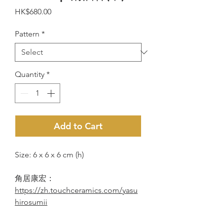
Price
HK$680.00
Pattern
*
Quantity
*
Add to Cart
Size: 6 x 6 x 6 cm (h)
角居康宏：
https://zh.touchceramics.com/yasu
hirosumii