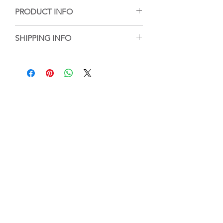
PRODUCT INFO
手工陶藝作品，每個作品的紋理或大小有
SHIPPING INFO
些微差異，但每個都是陶藝家的心血，等
待你的收藏。
香港客人可選擇到店自取或送貨，送貨的
話，我們會將作品包好，並以順豐送貨服
務送到指定地點。
For local purchase, customer can either
choose to pick up the work at Touch
Ceramics or the work will be wrapped
and packed and delivered by SF
Express.