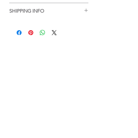
手工陶藝作品，每個作品的紋理或大小有
SHIPPING INFO
些微差異，但每個都是陶藝家的心血，等
待你的收藏。
香港客人可選擇到店自取或送貨，送貨的
話，我們會將作品包好，並以順豐送貨服
務送到指定地點。
For local purchase, customer can either
choose to pick up the work at Touch
Ceramics or the work will be wrapped
and packed and delivered by SF
Express.