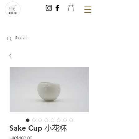
Sake Cup 小花杯
Price
HK$480.00