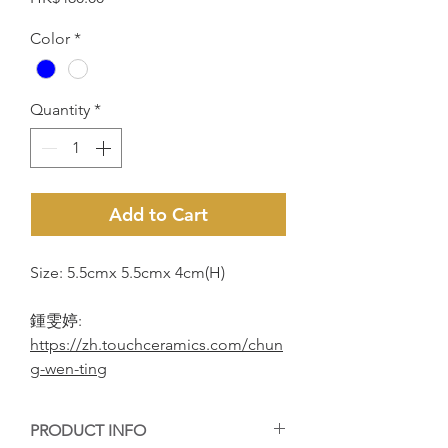
Color
*
Quantity
*
Add to Cart
Size: 5.5cmx 5.5cmx 4cm(H)
鍾雯婷:
https://zh.touchceramics.com/chun
g-wen-ting
PRODUCT INFO